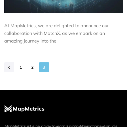
At MapMetrics, we are delighted to announce our
collaboration with MatchX, as we embark on an
amazing journey into the
1
2
3
MapMetrics ist eine drive-to-earn Krypto-Navigations-App, die