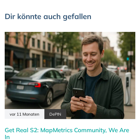
Dir könnte auch gefallen
vor 11 Monaten
DePIN
Get Real S2: MapMetrics Community, We Are
In