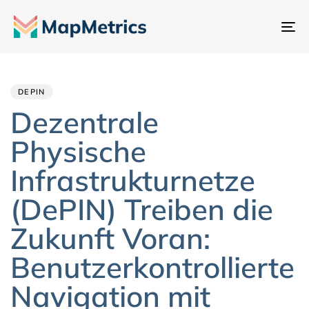
Na
um
Author
Published
PUBLISHED
IN:
on:
DEPIN
Dezentrale
Physische
Infrastrukturnetze
(DePIN) Treiben die
Zukunft Voran:
Benutzerkontrollierte
Navigation mit