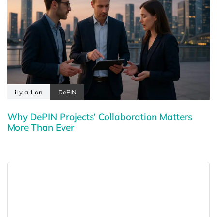
il y a 1 an
DePIN
Why DePIN Projects’ Collaboration Matters
More Than Ever