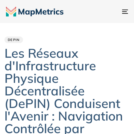
Ba
la
Author
Published
PUBLISHED
na
IN:
on:
DEPIN
Les Réseaux
d'Infrastructure
Physique
Décentralisée
(DePIN) Conduisent
l'Avenir : Navigation
Contrôlée par