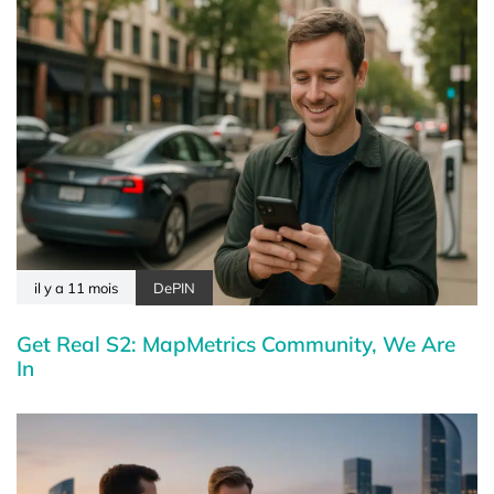
il y a 11 mois
DePIN
Get Real S2: MapMetrics Community, We Are
In