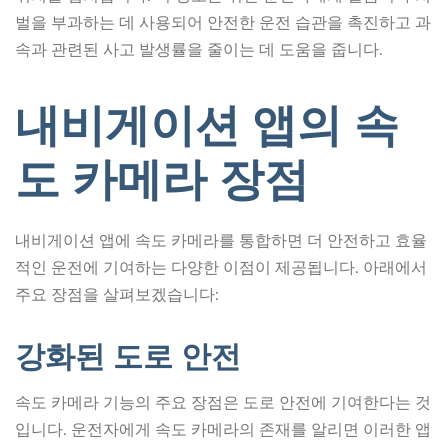
벌을 부과하는 데 사용되어 안전한 운전 습관을 촉진하고 과
속과 관련된 사고 발생률을 줄이는 데 도움을 줍니다.
내비게이션 앱의 속
도 카메라 장점
내비게이션 앱에 속도 카메라를 통합하면 더 안전하고 효율
적인 운전에 기여하는 다양한 이점이 제공됩니다. 아래에서
주요 장점을 살펴보겠습니다:
강화된 도로 안전
속도 카메라 기능의 주요 장점은 도로 안전에 기여한다는 것
입니다. 운전자에게 속도 카메라의 존재를 알리면 이러한 앱