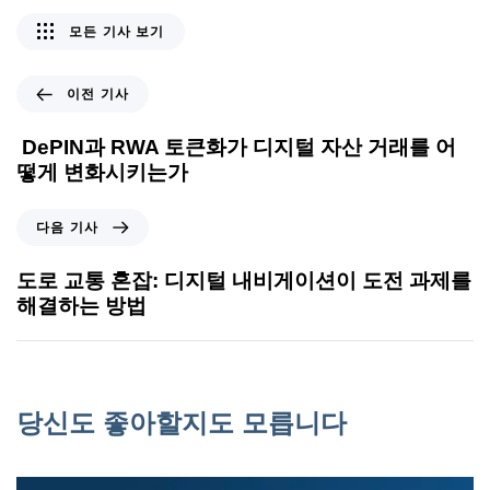
모든 기사 보기
이전 기사
DePIN과 RWA 토큰화가 디지털 자산 거래를 어
떻게 변화시키는가
다음 기사
도로 교통 혼잡: 디지털 내비게이션이 도전 과제를
해결하는 방법
당신도 좋아할지도 모릅니다