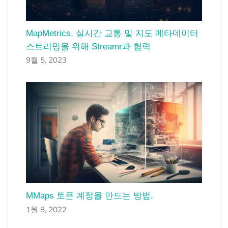
MapMetrics, 실시간 교통 및 지도 메타데이터
스트리밍을 위해 Streamr과 협력
9월 5, 2023
MMaps 토큰 계정을 만드는 방법.
1월 8, 2022