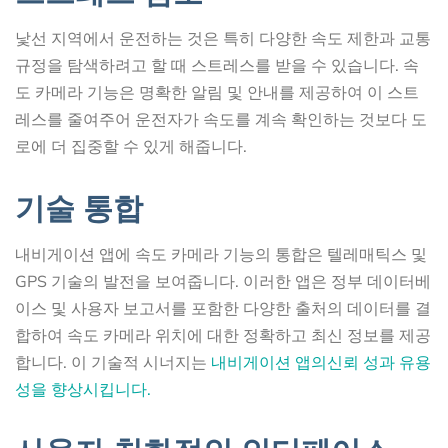
낯선 지역에서 운전하는 것은 특히 다양한 속도 제한과 교통
규정을 탐색하려고 할 때 스트레스를 받을 수 있습니다. 속
도 카메라 기능은 명확한 알림 및 안내를 제공하여 이 스트
레스를 줄여주어 운전자가 속도를 계속 확인하는 것보다 도
로에 더 집중할 수 있게 해줍니다.
기술 통합
내비게이션 앱에 속도 카메라 기능의 통합은 텔레매틱스 및
GPS 기술의 발전을 보여줍니다. 이러한 앱은 정부 데이터베
이스 및 사용자 보고서를 포함한 다양한 출처의 데이터를 결
합하여 속도 카메라 위치에 대한 정확하고 최신 정보를 제공
합니다. 이 기술적 시너지는
내비게이션 앱의신뢰 성과 유용
성을 향상시킵니다.