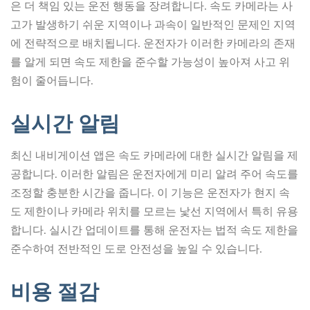
은 더 책임 있는 운전 행동을 장려합니다. 속도 카메라는 사
고가 발생하기 쉬운 지역이나 과속이 일반적인 문제인 지역
에 전략적으로 배치됩니다. 운전자가 이러한 카메라의 존재
를 알게 되면 속도 제한을 준수할 가능성이 높아져 사고 위
험이 줄어듭니다.
실시간 알림
최신 내비게이션 앱은 속도 카메라에 대한 실시간 알림을 제
공합니다. 이러한 알림은 운전자에게 미리 알려 주어 속도를
조정할 충분한 시간을 줍니다. 이 기능은 운전자가 현지 속
도 제한이나 카메라 위치를 모르는 낯선 지역에서 특히 유용
합니다. 실시간 업데이트를 통해 운전자는 법적 속도 제한을
준수하여 전반적인 도로 안전성을 높일 수 있습니다.
비용 절감