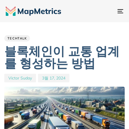
내
비
Author
Published
PUBLISHED
게
IN:
on:
이
TECHTALK
션
블록체인이 교통 업계
전
를 형성하는 방법
환
Victor Suday
3월 17, 2024