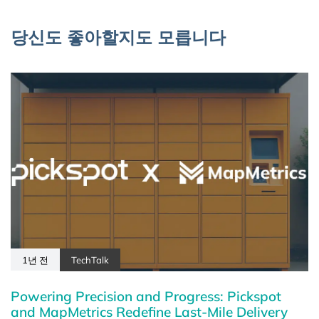
당신도 좋아할지도 모릅니다
1년 전
TechTalk
Powering Precision and Progress: Pickspot
and MapMetrics Redefine Last-Mile Delivery