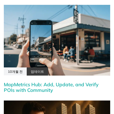
10개월 전
업데이트
MapMetrics Hub: Add, Update, and Verify
POIs with Community