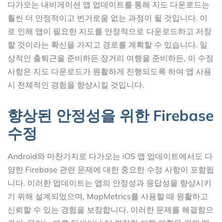
다가오는 내비게이션 앱 업데이트를 통해 지도 다운로드는
훨씬 더 안정적이고 번거로움 없는 과정이 될 것입니다. 이
로 인해 앱이 필요한 지도를 안정적으로 다운로드하고 저장
할 것이라는 확신을 가지고 경로를 계획할 수 있습니다. 일
상적인 출퇴근을 준비하든 장거리 여행을 준비하든, 이 수정
사항은 지도 다운로드가 원활하게 진행되도록 하여 앱 사용
시 전체적인 경험을 향상시킬 것입니다.
향상된 안정성을 위한 Firebase
수정
Android와 마찬가지로 다가오는 iOS 앱 업데이트에서도 다
양한 Firebase 관련 문제에 대한 중요한 수정 사항이 포함됩
니다. 이러한 업데이트는 앱의 안정성과 응답성을 향상시키
기 위해 설계되었으며, MapMetrics를 사용할 때 원활하고
신뢰할 수 있는 경험을 보장합니다. 이러한 문제를 해결함으