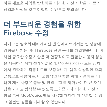
하든 새로운 지역을 탐험하든, 이러한 개선 사항은 더 큰 자
신감과 안심을 갖고 여행할 수 있도록 도와줍니다.
더 부드러운 경험을 위한
Firebase 수정
다가오는 암호화 내비게이션 앱 업데이트에서는 앱 성능에
영향을 미치는 여러 Firebase 관련 문제를 해결했습니다. 이
러한 중요한 수정 사항은 더 안정적이고 원활한 사용자 경험
을 제공하기 위해 설계되었으며, MapMetrics가 모든 장치
에서 원활하게 작동하도록 보장합니다. 앱을 일상적인 출퇴
근용으로 사용하든, 더 모험적인 여행을 위해 사용하든, 이
러한 개선 사항은 충돌 및 연결 문제를 제거하여 더 큰 자신
감을 가지고 탐색할 수 있도록 도와줍니다. 이러한 개선 사
항을 통해 MapMetrics 앱을 사용할 때마다 더 신뢰할 수 있
고 일관된 경험을 기대할 수 있습니다.