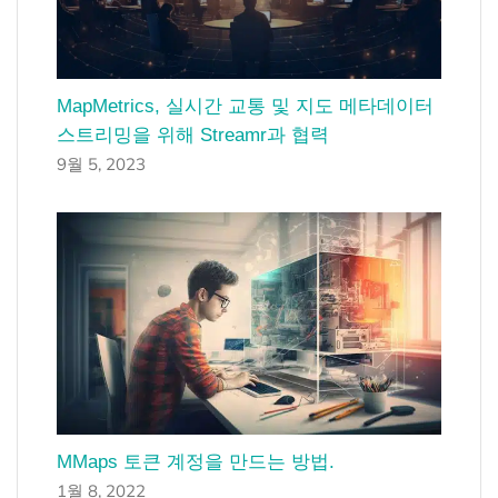
MapMetrics, 실시간 교통 및 지도 메타데이터
스트리밍을 위해 Streamr과 협력
9월 5, 2023
MMaps 토큰 계정을 만드는 방법.
1월 8, 2022