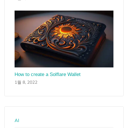
How to create a Solflare Wallet
1월 8, 2022
AI