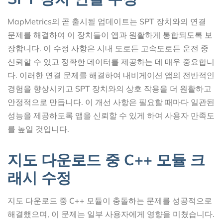
MapMetrics의 곧 출시될 업데이트는 SPT 장치와의 연결
문제를 해결하여 이 장치들이 앱과 원활하게 통합되도록 보
장합니다. 이 수정 사항은 시내 도로든 고속도로든 운전 중
신뢰할 수 있고 정확한 데이터를 제공하는 데 매우 중요합니
다. 이러한 연결 문제를 해결하여 내비게이션 앱의 전반적인
경험을 향상시키고 SPT 장치와의 상호 작용을 더 원활하고
안정적으로 만듭니다. 이 개선 사항은 필요할 때마다 일관된
성능을 제공하도록 앱을 신뢰할 수 있게 하여 사용자 만족도
를 높일 것입니다.
지도 다운로드 중 C++ 모듈 크
래시 수정
지도 다운로드 중 C++ 모듈이 충돌하는 문제를 성공적으로
해결했으며, 이 문제는 일부 사용자에게 영향을 미쳤습니다.