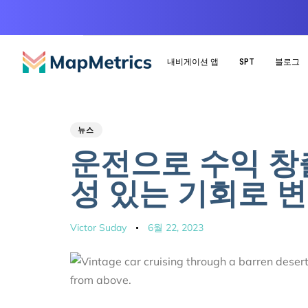
내비게이션 앱
SPT
블로그
Author
Published
PUBLISHED
뉴스
IN:
on:
운전으로 수익 창
성 있는 기회로 
Victor Suday
6월 22, 2023