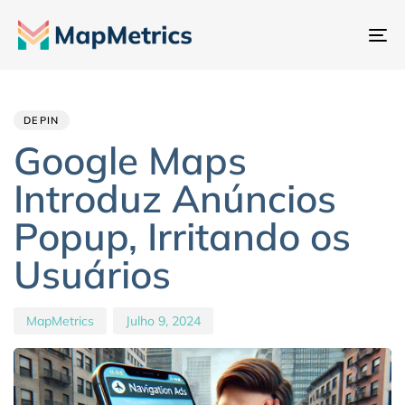
Al
na
Author
Published
PUBLISHED
IN:
on:
DEPIN
Google Maps
Introduz Anúncios
Popup, Irritando os
Usuários
MapMetrics
Julho 9, 2024