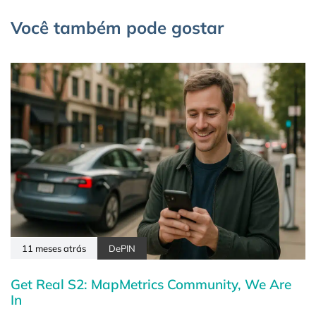
Você também pode gostar
11 meses atrás
DePIN
Get Real S2: MapMetrics Community, We Are
In