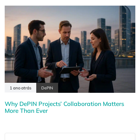
1 ano atrás
DePIN
Why DePIN Projects’ Collaboration Matters
More Than Ever