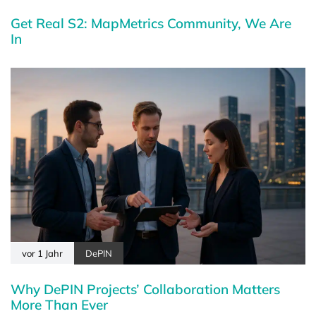
Get Real S2: MapMetrics Community, We Are
In
vor 1 Jahr
DePIN
Why DePIN Projects’ Collaboration Matters
More Than Ever