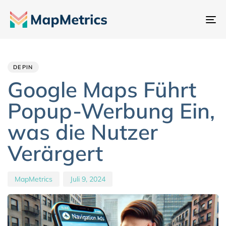
Na
um
Author
Published
PUBLISHED
IN:
on:
DEPIN
Google Maps Führt
Popup-Werbung Ein,
was die Nutzer
Verärgert
MapMetrics
Juli 9, 2024