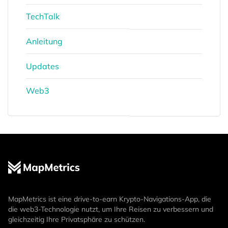
TechTalk
Anleitung
Updates
Web3
MapMetrics ist eine drive-to-earn Krypto-Navigations-App, die
die web3-Technologie nutzt, um Ihre Reisen zu verbessern und
gleichzeitig Ihre Privatsphäre zu schützen.