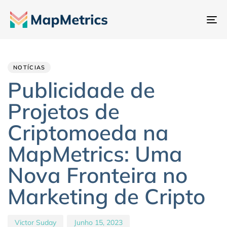
Al
na
Author
Published
PUBLISHED
IN:
on:
NOTÍCIAS
Publicidade de
Projetos de
Criptomoeda na
MapMetrics: Uma
Nova Fronteira no
Marketing de Cripto
Victor Suday
Junho 15, 2023