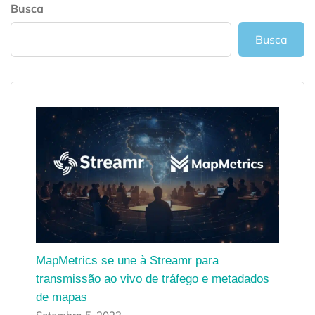
Busca
Busca
MapMetrics se une à Streamr para
transmissão ao vivo de tráfego e metadados
de mapas