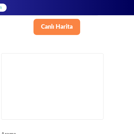
R
Canlı Harita
Türkçe