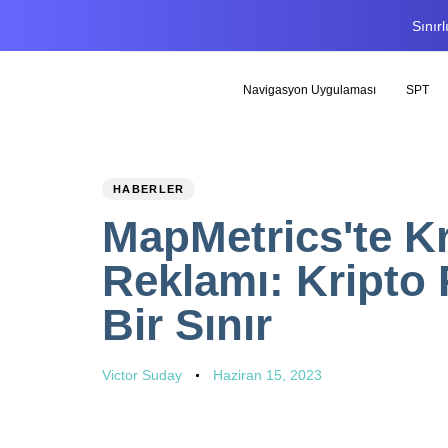
Sınır
Navigasyon Uygulaması
SPT
PUBLISHED
Author
Published
HABERLER
IN:
on:
MapMetrics'te Kr
Reklamı: Kripto
Bir Sınır
Victor Suday
Haziran 15, 2023