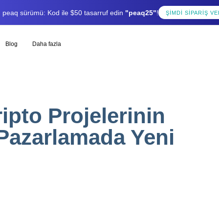
lı peaq sürümü: Kod ile $50 tasarruf edin
"peaq25"
!
ŞIMDI SIPARIŞ VE
Blog
Daha fazla
ipto Projelerinin
 Pazarlamada Yeni