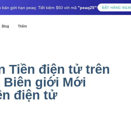
 bản giới hạn peaq: Tiết kiệm $50 với mã
"peaq25"
!
ĐẶT HÀNG NGA
Blog
Thêm
 Tiền điện tử trên
 Biên giới Mới
ền điện tử