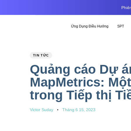
Phiên
Ứng Dụng Điều Hướng
SPT
PUBLISHED
Author
Published
TIN TỨC
IN:
on:
Quảng cáo Dự án
MapMetrics: Một
trong Tiếp thị Ti
Victor Suday
Tháng 6 15, 2023