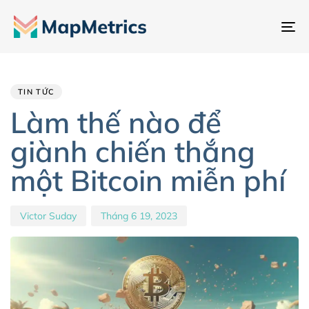
Ch
đổ
Author
Published
PUBLISHED
đi
IN:
on:
hư
TIN TỨC
Làm thế nào để
giành chiến thắng
một Bitcoin miễn phí
Victor Suday
Tháng 6 19, 2023