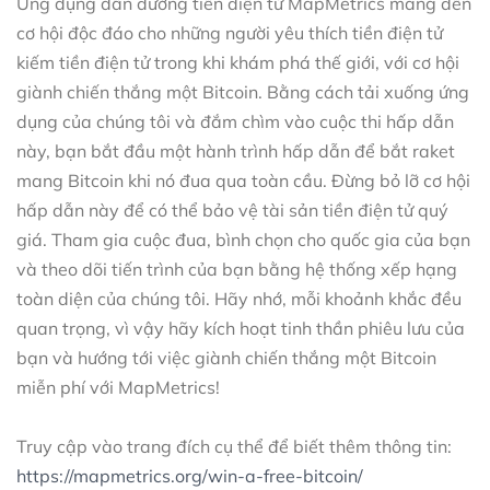
Ứng dụng dẫn đường tiền điện tử MapMetrics mang đến
cơ hội độc đáo cho những người yêu thích tiền điện tử
kiếm tiền điện tử trong khi khám phá thế giới, với cơ hội
giành chiến thắng một Bitcoin. Bằng cách tải xuống ứng
dụng của chúng tôi và đắm chìm vào cuộc thi hấp dẫn
này, bạn bắt đầu một hành trình hấp dẫn để bắt raket
mang Bitcoin khi nó đua qua toàn cầu. Đừng bỏ lỡ cơ hội
hấp dẫn này để có thể bảo vệ tài sản tiền điện tử quý
giá. Tham gia cuộc đua, bình chọn cho quốc gia của bạn
và theo dõi tiến trình của bạn bằng hệ thống xếp hạng
toàn diện của chúng tôi. Hãy nhớ, mỗi khoảnh khắc đều
quan trọng, vì vậy hãy kích hoạt tinh thần phiêu lưu của
bạn và hướng tới việc giành chiến thắng một Bitcoin
miễn phí với MapMetrics!
Truy cập vào trang đích cụ thể để biết thêm thông tin:
https://mapmetrics.org/win-a-free-bitcoin/