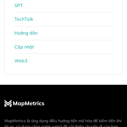
SPT
TechTalk
Hướng dẫn
Cập nhật
Web3
MapMetrics là ứng dụng điều hướng tiền mã hóa để kiếm tiền khi
lái xe, sử dụng công nghệ web3 để cải thiện chuyến đi của bạn