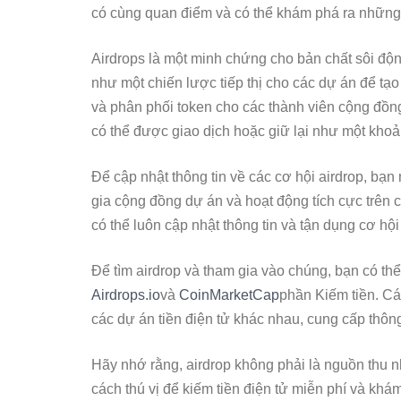
có cùng quan điểm và có thể khám phá ra những 
Airdrops là một minh chứng cho bản chất sôi độn
như một chiến lược tiếp thị cho các dự án để tạ
và phân phối token cho các thành viên cộng đồng
có thể được giao dịch hoặc giữ lại như một khoả
Để cập nhật thông tin về các cơ hội airdrop, bạn n
gia cộng đồng dự án và hoạt động tích cực trên c
có thể luôn cập nhật thông tin và tận dụng cơ hội
Để tìm airdrop và tham gia vào chúng, bạn có thể
Airdrops.io
và
CoinMarketCap
phần Kiếm tiền. Các
các dự án tiền điện tử khác nhau, cung cấp thông
Hãy nhớ rằng, airdrop không phải là nguồn thu
cách thú vị để kiếm tiền điện tử miễn phí và khám