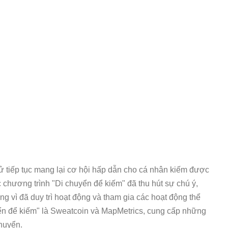
tử tiếp tục mang lại cơ hội hấp dẫn cho cá nhân kiếm được
 chương trình "Di chuyển để kiếm" đã thu hút sự chú ý,
g vì đã duy trì hoạt động và tham gia các hoạt động thể
uyển để kiếm" là Sweatcoin và MapMetrics, cung cấp những
chuyển.