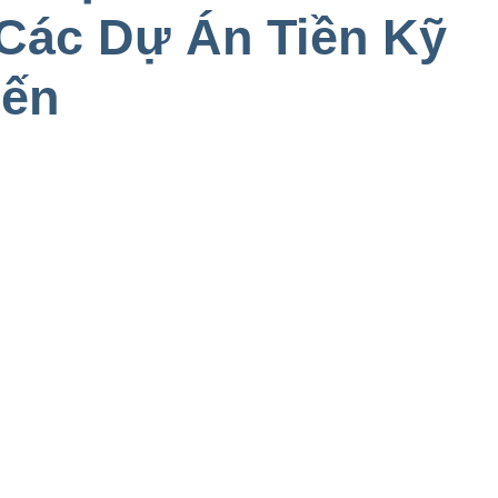
Các Dự Án Tiền Kỹ
iến