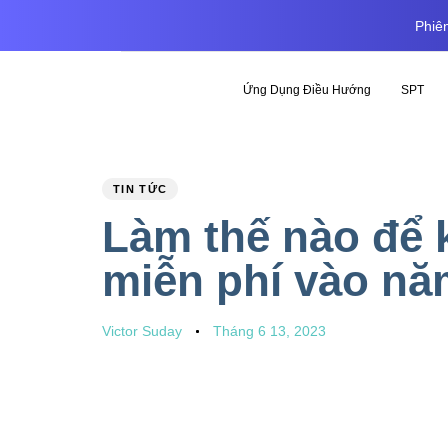
Phiên
Ứng Dụng Điều Hướng
SPT
PUBLISHED
Author
Published
TIN TỨC
IN:
on:
Làm thế nào để k
miễn phí vào nă
Victor Suday
Tháng 6 13, 2023