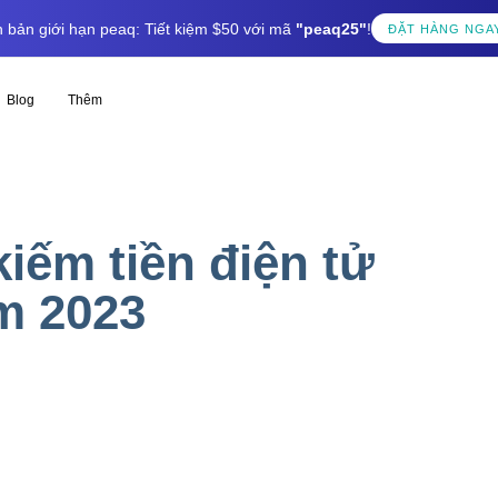
 bản giới hạn peaq: Tiết kiệm $50 với mã
"peaq25"
!
ĐẶT HÀNG NGA
Blog
Thêm
iếm tiền điện tử
m 2023