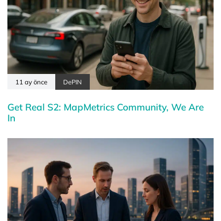
11 ay önce
DePIN
Get Real S2: MapMetrics Community, We Are
In