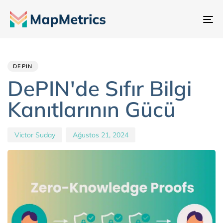
Ge
değ
Author
Published
PUBLISHED
IN:
on:
DEPIN
DePIN'de Sıfır Bilgi
Kanıtlarının Gücü
Victor Suday
Ağustos 21, 2024