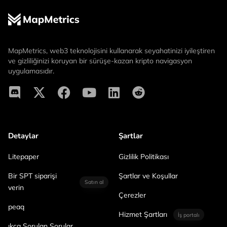
MapMetrics, web3 teknolojisini kullanarak seyahatinizi iyileştiren
ve gizliliğinizi koruyan bir sürüşe-kazan kripto navigasyon
uygulamasıdır.
Detaylar
Şartlar
Litepaper
Gizlilik Politikası
Bir SPT siparişi
Şartlar ve Koşullar
Satın al
verin
Çerezler
peaq
Hizmet Şartları
İş portalı
ıkça Sorulan Sorular