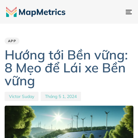
Ch
đổ
Author
Published
PUBLISHED
đi
IN:
on:
hư
APP
Hướng tới Bền vững:
8 Mẹo để Lái xe Bền
vững
Victor Suday
Tháng 5 1, 2024