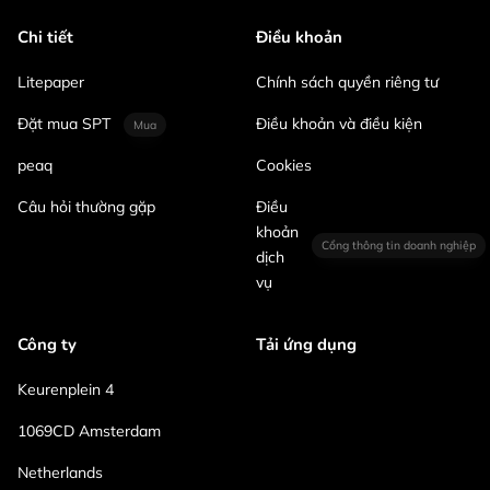
Chi tiết
Điều khoản
Litepaper
Chính sách quyền riêng tư
Đặt mua SPT
Điều khoản và điều kiện
Mua
peaq
Cookies
Câu hỏi thường gặp
Điều
khoản
Cổng thông tin doanh nghiệp
dịch
vụ
Công ty
Tải ứng dụng
Keurenplein 4
1069CD Amsterdam
Netherlands