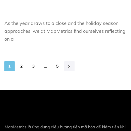
As the year draws to a close and the holiday season
approaches, we at MapMetrics find ourselves reflecting
on a
1
2
3
…
5
MapMetrics là ứng dụng điều hướng tiền mã hóa để kiếm tiền khi