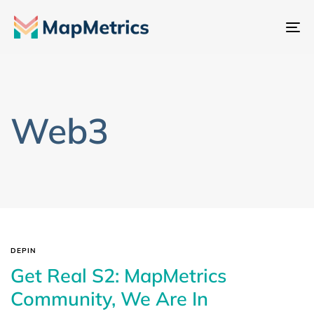
Ch
đổ
đi
hư
Web3
DEPIN
Get Real S2: MapMetrics
Community, We Are In