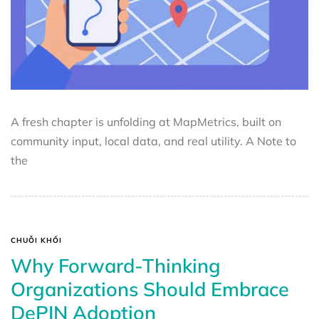
A fresh chapter is unfolding at MapMetrics, built on
community input, local data, and real utility. A Note to
the
CHUỖI KHỐI
Why Forward-Thinking
Organizations Should Embrace
DePIN Adoption