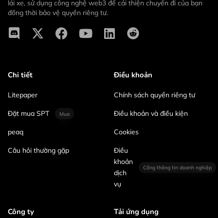
lái xe, sử dụng công nghệ web3 để cải thiện chuyến đi của bạn
đồng thời bảo vệ quyền riêng tư.
Chi tiết
Điều khoản
Litepaper
Chính sách quyền riêng tư
Đặt mua SPT
Điều khoản và điều kiện
Mua
peaq
Cookies
Câu hỏi thường gặp
Điều
khoản
Cổng thông tin doanh nghiệp
dịch
vụ
Công ty
Tải ứng dụng