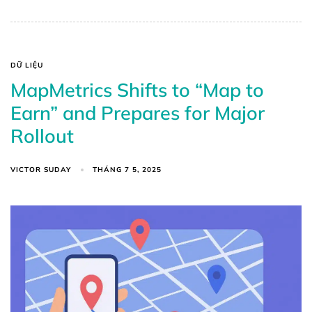
DỮ LIỆU
MapMetrics Shifts to “Map to
Earn” and Prepares for Major
Rollout
VICTOR SUDAY
THÁNG 7 5, 2025