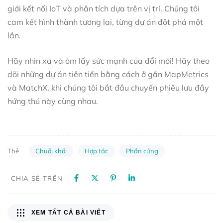
giới kết nối IoT và phân tích dựa trên vị trí. Chúng tôi
cam kết hình thành tương lai, từng dự án đột phá một
lần.
Hãy nhìn xa và ôm lấy sức mạnh của đổi mới! Hãy theo
dõi những dự án tiên tiến bằng cách ở gần MapMetrics
và MatchX, khi chúng tôi bắt đầu chuyến phiêu lưu đầy
hứng thú này cùng nhau.
Chuỗi khối
Hợp tác
Phần cứng
Thẻ
CHIA SẺ TRÊN
XEM TẤT CẢ BÀI VIẾT