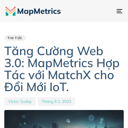
Ch
đổ
Author
Published
PUBLISHED
đi
IN:
on:
hư
TIN TỨC
Tăng Cường Web
3.0: MapMetrics Hợp
Tác với MatchX cho
Đổi Mới IoT.
Victor Suday
Tháng 8 1, 2023