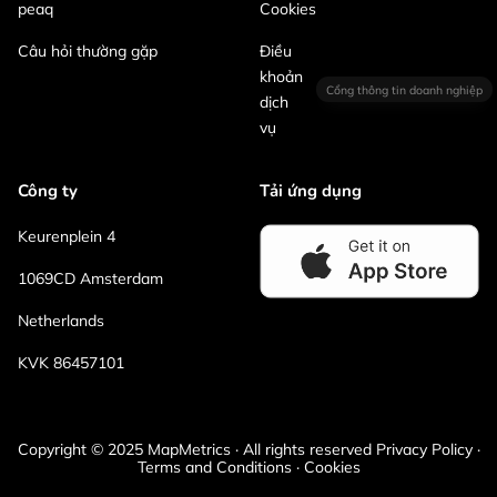
peaq
Cookies
Câu hỏi thường gặp
Điều
khoản
Cổng thông tin doanh nghiệp
dịch
vụ
Công ty
Tải ứng dụng
Keurenplein 4
1069CD Amsterdam
Netherlands
KVK 86457101
Copyright © 2025 MapMetrics · All rights reserved Privacy Policy ·
Terms and Conditions · Cookies