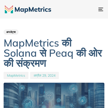
नेव
टॉ
Author
Published
PUBLISHED
IN:
on:
अपडेट्स
MapMetrics की
Solana से Peaq की ओर
की संक्रमण
MapMetrics
अप्रैल 29, 2024