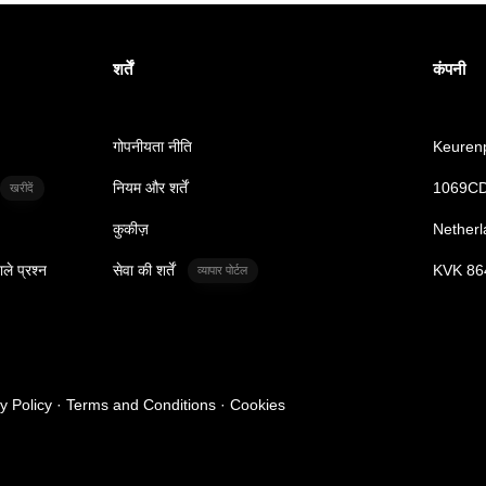
शर्तें
कंपनी
गोपनीयता नीति
Keurenp
नियम और शर्तें
1069CD
खरीदें
कुकीज़
Netherl
ाले प्रश्न
सेवा की शर्तें
KVK 86
व्यापार पोर्टल
cy Policy · Terms and Conditions · Cookies