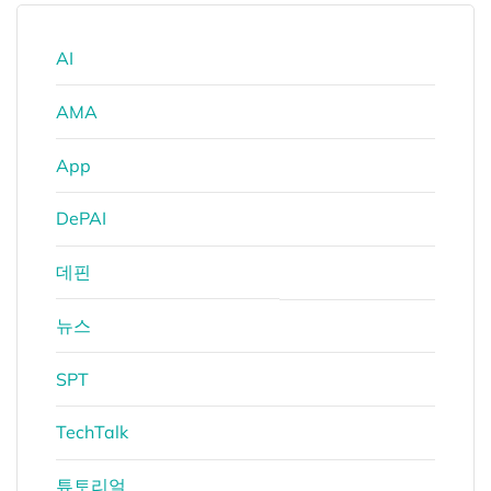
AI
AMA
App
DePAI
데핀
뉴스
SPT
TechTalk
튜토리얼