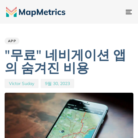
내
비
Author
Published
PUBLISHED
게
IN:
on:
이
APP
션
"무료" 네비게이션 앱
전
의 숨겨진 비용
환
Victor Suday
9월 30, 2023