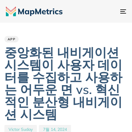
내
비
Author
Published
PUBLISHED
게
IN:
on:
이
APP
션
중앙화된 내비게이션
전
시스템이 사용자 데이
환
터를 수집하고 사용하
는 어두운 면 vs. 혁신
적인 분산형 내비게이
션 시스템
Victor Suday
7월 14, 2024