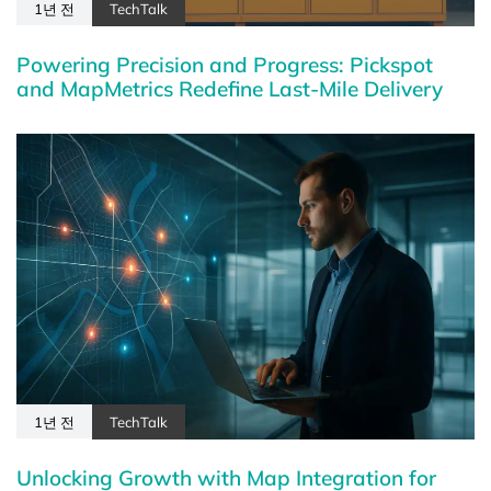
1년 전
TechTalk
Powering Precision and Progress: Pickspot
and MapMetrics Redefine Last-Mile Delivery
1년 전
TechTalk
Unlocking Growth with Map Integration for