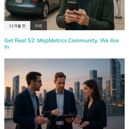
11개월 전
데핀
Get Real S2: MapMetrics Community, We Are
In