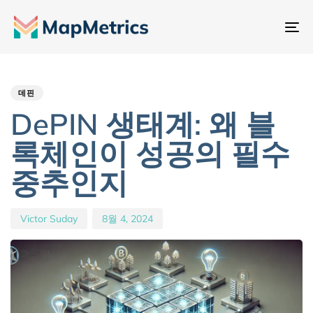
내
비
Author
Published
PUBLISHED
게
IN:
on:
이
데핀
션
DePIN 생태계: 왜 블
전
록체인이 성공의 필수
환
중추인지
Victor Suday
8월 4, 2024