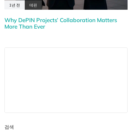
1년 전
데핀
Why DePIN Projects’ Collaboration Matters
More Than Ever
검색