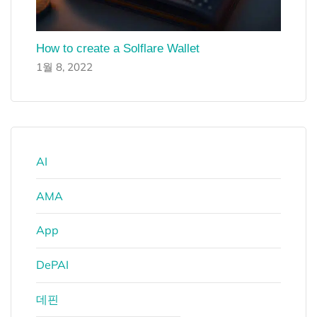
How to create a Solflare Wallet
1월 8, 2022
AI
AMA
App
DePAI
데핀