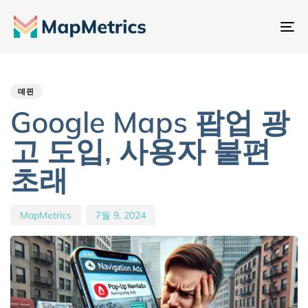
내
비
Author
Published
PUBLISHED
게
IN:
on:
이
데핀
션
Google Maps 팝업 광
전
고 도입, 사용자 불편
환
초래
MapMetrics
7월 9, 2024