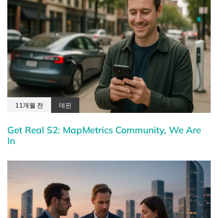
11개월 전
데핀
Get Real S2: MapMetrics Community, We Are
In