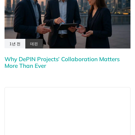
1년 전
데핀
Why DePIN Projects’ Collaboration Matters
More Than Ever