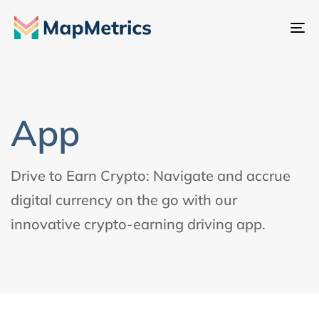
내
비
게
이
션
App
전
환
Drive to Earn Crypto: Navigate and accrue
digital currency on the go with our
innovative crypto-earning driving app.