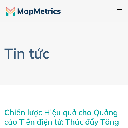
Ch
đổ
đi
hư
Tin tức
Chiến lược Hiệu quả cho Quảng
cáo Tiền điện tử: Thúc đẩy Tăng