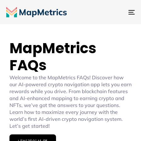
내
비
게
이
MapMetrics
션
전
FAQs
환
Welcome to the MapMetrics FAQs! Discover how
our AI-powered crypto navigation app lets you earn
rewards while you drive. From blockchain features
and AI-enhanced mapping to earning crypto and
NFTs, we’ve got the answers to your questions.
Learn how to maximize every journey with the
world’s first AI-driven crypto navigation system.
Let’s get started!