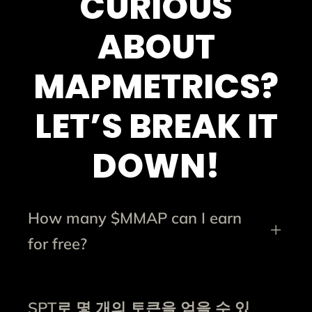
CURIOUS
ABOUT
MAPMETRICS?
LET’S BREAK IT
DOWN!
How many $MMAP can I earn
for free?
SPT로 몇 개의 토큰을 얻을 수 있