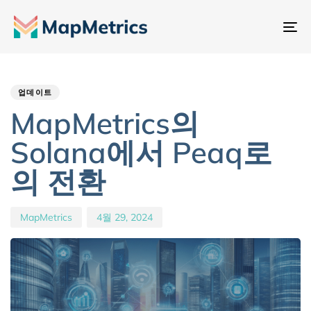
내
비
Author
Published
PUBLISHED
게
IN:
on:
이
업데이트
션
MapMetrics의
전
Solana에서 Peaq로
환
의 전환
MapMetrics
4월 29, 2024