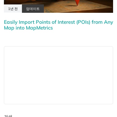
1년 전
업데이트
Easily Import Points of Interest (POIs) from Any
Map into MapMetrics
검색