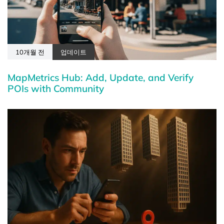
10개월 전
업데이트
MapMetrics Hub: Add, Update, and Verify
POIs with Community