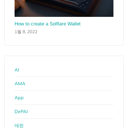
How to create a Solflare Wallet
1월 8, 2022
AI
AMA
App
DePAI
데핀