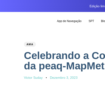
Edição li
App de Navegação
SPT
Bl
PUBLISHED
Author
Published
AMA
IN:
on:
Celebrando a Co
da peaq-MapMet
Victor Suday
Dezembro 3, 2023