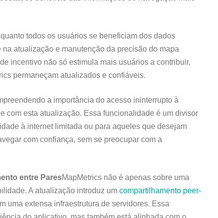
nquanto todos os usuários se beneficiam dos dados
e na atualização e manutenção da precisão do mapa
 incentivo não só estimula mais usuários a contribuir,
cs permaneçam atualizados e confiáveis.
preendendo a importância do acesso ininterrupto à
e com esta atualização. Essa funcionalidade é um divisor
dade à internet limitada ou para aqueles que desejam
avegar com confiança, sem se preocupar com a
nto entre Pares
MapMetrics não é apenas sobre uma
ilidade. A atualização introduz um
compartilhamento peer-
em uma extensa infraestrutura de servidores. Essa
ência do aplicativo, mas também está alinhada com o