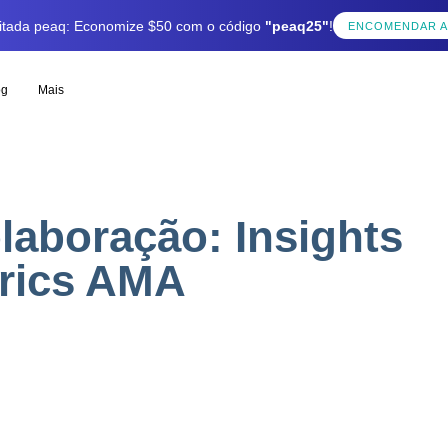
mitada peaq: Economize $50 com o código
"peaq25"
!
ENCOMENDAR 
og
Mais
laboração: Insights
rics AMA