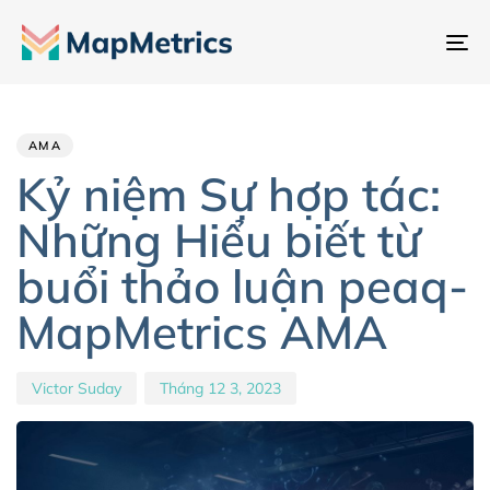
Ch
đổ
Author
Published
PUBLISHED
đi
IN:
on:
hư
AMA
Kỷ niệm Sự hợp tác:
Những Hiểu biết từ
buổi thảo luận peaq-
MapMetrics AMA
Victor Suday
Tháng 12 3, 2023